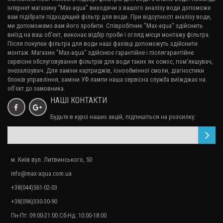
інтернет магазину "Max-aqua" виходячи з вашого аналізу води допоможе
вам підібрати підходящий фільтр для води. При відсутності аналізу води,
ми допоможемо вам його зробити. Співробітник "Max-aqua" здійснить
виїзд на ваш об'єкт, виконає відбір проби і огляд місця монтажу фільтра.
Після покупки фільтра для води наші фахівці допоможуть здійснити
монтаж. Магазин "Max-aqua" здійснює гарантійне і післягарантійне
сервісне обслуговування
фільтрів для води
таких як осмос, пом'якшувач,
знезалізувач. Для заміни картриджів, іонообмінної смоли, діагностики
блоків управління, заміни УФ лампи наша сервісна служба виїжджає на
об'єкт до замовника.
НАШІ КОНТАКТИ
Будьте в курсі наших акцій, підпишіться на розсилку:
м. Київ вул. Литвинського, 50
info@max-aqua.com.ua
+38(044)561-02-03
+38(096)330-30-90
Пн-Пт: 09:00-21:00 Сб-Нд: 10:00-18:00