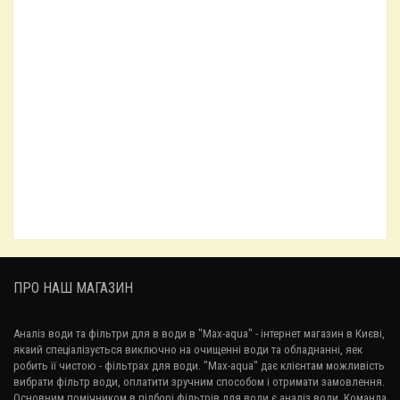
Фільтруюча засипка Birm
129.78₴
Фільтруюча засипка від сірководню Centaur HSL
558.18₴
Фільтруюча засипка від сірководню GAC PLUS
336.00₴
ПРО НАШ МАГАЗИН
Аналіз води та фільтри для в води в "Max-aqua"
- інтернет магазин в Києві,
якаий спеціалізується виключно на очищенні води та обладнанні, яек
робить її чистою - фільтрах для води. "Max-aqua" дає клієнтам можливість
вибрати фільтр води, оплатити зручним способом і отримати замовлення.
Основним помічником в підборі фільтрів для води є
аналіз води
. Команда