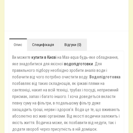
Опис
Специфікація
Відгуки (0)
Ви можете
купити в Києві
на Max-aqua будь-яке обладнання,
яке знадобитися для якісної
водопідготовки
. Для
правильного підбору необхідно зробити аналіз води і
побачити від чого потрібно очистити воду.
Водопідготовка
позбавляє від таких складнощів, як іржаві плями на
сантехніці, накип на всій техніці, трубах і посуді, неприємний
присмак, запах і багато іншого. І хоча доведеться вкласти
певну суму на фільтри, в подальшому фільтр дуже
заощадить гроші, нерви і здоров'я. Вода це те, що вживають
абсолютно всі живі організми. Від якості водички залежить і
якість життя. Водичка може, як позбавити від недуги, так і
додати хвороб через присутність в ній домішок.