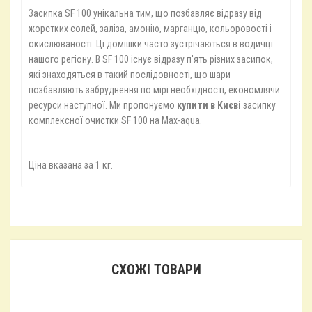
Засипка SF 100 унікальна тим, що позбавляє відразу від
жорстких солей, заліза, амонію, марганцю, кольоровості і
окислюваності. Ці домішки часто зустрічаються в водичці
нашого регіону. В SF 100 існує відразу п'ять різних засипок,
які знаходяться в такий послідовності, що шари
позбавляють забруднення по мірі необхідності, економлячи
ресурси наступної. Ми пропонуємо
купити в Києві
засипку
комплексної очистки SF 100 на Max-aqua.
Ціна вказана за 1 кг.
СХОЖІ ТОВАРИ