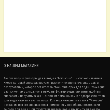
Мембрана ультрафильтрации Organic Ultra
1 028.60₴
Фильтр для воды Binature
74 268.68₴
О НАШЕМ МАГАЗИНЕ
Анализ воды и фильтры для в воды в "Max-aqua"
– интернет магазин в
Киеве, который специализируется исключительно на очистке воды и
Закончился
оборудовании, которое делает её чистой - фильтрах для воды. "Max-aqua"
дает клиентам возможность выбрать фильтр воды, оплатить удобным
Фильтр для воды Sintra UVMP
способом и получить заказ. Основным помощником в подборе фильтров
41 580.00₴
для воды является анализ воды. Команда интернет магазина "Max-aqua"
исходя из вашего
анализа воды
поможет вам подобрать подходящий
фильтр для воды. При отсутствии анализа воды, мы поможем вам его