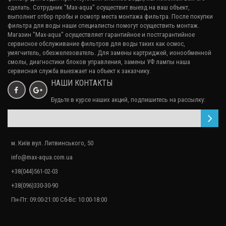
сделать. Сотрудник "Max-aqua" осуществит выезд на ваш объект,
выполнит отбор пробы и осмотр места монтажа фильтра. После покупки
Фильтр для воды SINTRA
фильтра для воды наши специалисты помогут осуществить монтаж.
35 042.26₴
Магазин "Max-aqua" осуществляет гарантийное и постгарантийное
сервисное обслуживание
фильтров для воды
таких как осмос,
умягчитель, обезжелезователь. Для замены картриджей, ионообменной
смолы, диагностики блоков управления, замены УФ лампы наша
сервисная служба выезжает на объект к заказчику.
НАШИ КОНТАКТЫ
Будьте в курсе наших акций, подпишитесь на рассылку:
Закончился
м. Київ вул. Литвинського, 50
info@max-aqua.com.ua
Фильтр для воды Ultra Pump
25 620.00₴
+38(044)561-02-03
+38(096)330-30-90
Пн-Пт: 09:00-21:00 Сб-Вс: 10:00-18:00