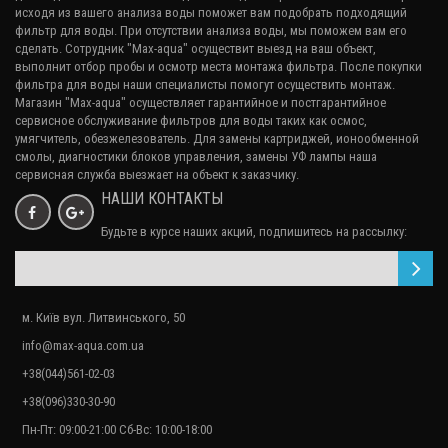
исходя из вашего
анализа воды
поможет вам подобрать подходящий
фильтр для воды. При отсутствии анализа воды, мы поможем вам его
сделать. Сотрудник "Max-aqua" осуществит выезд на ваш объект,
Постфильтр Organic Master
выполнит отбор пробы и осмотр места монтажа фильтра. После покупки
фильтра для воды наши специалисты помогут осуществить монтаж.
237.73₴
Магазин "Max-aqua" осуществляет гарантийное и постгарантийное
сервисное обслуживание
фильтров для воды
таких как осмос,
умягчитель, обезжелезователь. Для замены картриджей, ионообменной
смолы, диагностики блоков управления, замены УФ лампы наша
сервисная служба выезжает на объект к заказчику.
НАШИ КОНТАКТЫ
Будьте в курсе наших акций, подпишитесь на рассылку:
м. Київ вул. Литвинського, 50
info@max-aqua.com.ua
+38(044)561-02-03
+38(096)330-30-90
Пн-Пт: 09:00-21:00 Сб-Вс: 10:00-18:00