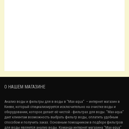
Комплект картриджей Smart Osmo
515.09₴
Минерализатор 5 в 1 Organic Smart
790.86₴
О НАШЕМ МАГАЗИНЕ
Био-активатор Organic
473.89₴
Анализ воды и фильтры для в воды в "Max-aqua"
– интернет магазин в
Киеве, который специализируется исключительно на очистке воды и
оборудовании, которое делает её чистой - фильтрах для воды. "Max-aqua"
дает клиентам возможность выбрать фильтр воды, оплатить удобным
Мембрана обратного осмоса Organic 75 GPD
способом и получить заказ. Основным помощником в подборе фильтров
790.86₴
для воды является анализ воды. Команда интернет магазина "Max-aqua"