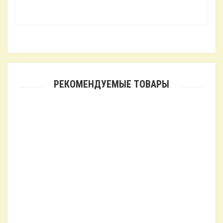
РЕКОМЕНДУЕМЫЕ ТОВАРЫ
Картридж механической очистки Ecovoda Sediment PP-5
33.60₴
Картридж механической очистки Ecovoda Sediment pp-1
33.60₴