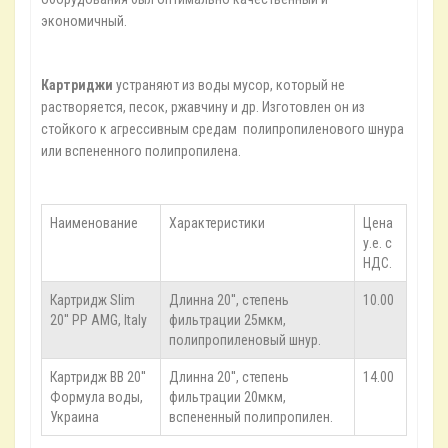
экономичный.
Картриджи
устраняют из воды мусор, который не
растворяется, песок, ржавчину и др. Изготовлен он из
стойкого к агрессивным средам полипропиленового шнура
или вспененного полипропилена.
Наименование
Характеристики
Цена
у.е. с
НДС.
Картридж Slim
Длинна 20'', степень
10.00
20'' PP AMG, Italy
фильтрации 25мкм,
полипропиленовый шнур.
Картридж ВВ 20''
Длинна 20'', степень
14.00
Формула воды,
фильтрации 20мкм,
Украина
вспененный полипропилен.