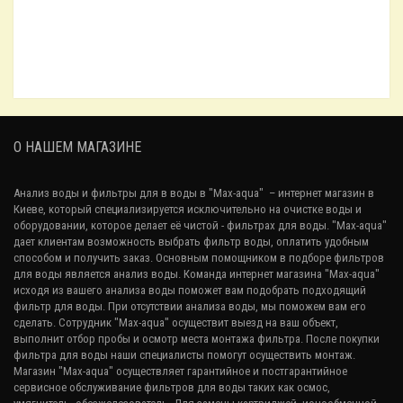
Картридж механической очистки Leader Sediment YARN PP-20
134.40₴
Картридж механической очистки Leader Sediment pp-1
87.36₴
О НАШЕМ МАГАЗИНЕ
Анализ воды и фильтры для в воды в "Max-aqua"
– интернет магазин в
Киеве, который специализируется исключительно на очистке воды и
оборудовании, которое делает её чистой - фильтрах для воды. "Max-aqua"
дает клиентам возможность выбрать фильтр воды, оплатить удобным
способом и получить заказ. Основным помощником в подборе фильтров
для воды является анализ воды. Команда интернет магазина "Max-aqua"
исходя из вашего
анализа воды
поможет вам подобрать подходящий
фильтр для воды. При отсутствии анализа воды, мы поможем вам его
сделать. Сотрудник "Max-aqua" осуществит выезд на ваш объект,
выполнит отбор пробы и осмотр места монтажа фильтра. После покупки
фильтра для воды наши специалисты помогут осуществить монтаж.
Магазин "Max-aqua" осуществляет гарантийное и постгарантийное
сервисное обслуживание
фильтров для воды
таких как осмос,